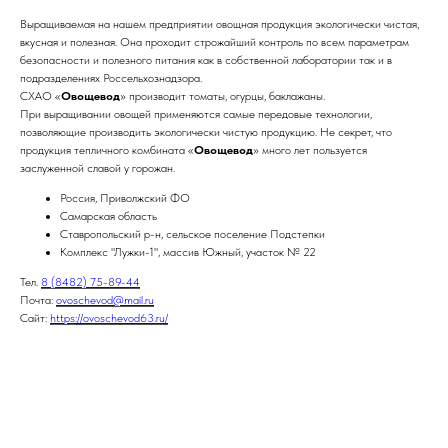
Выращиваемая на нашем предприятии овощная продукция экологически чистая,
вкусная и полезная. Она проходит строжайший контроль по всем параметрам
безопасности и полезного питания как в собственной лаборатории так и в
подразделениях Россельхознадзора.
СХАО «
Овощевод
» производит томаты, огурцы, баклажаны.
При выращивании овощей применяются самые передовые технологии,
позволяющие производить экологически чистую продукцию. Не секрет, что
продукция тепличного комбината «
Овощевод
» много лет пользуется
заслуженной славой у горожан.
Россия, Приволжский ФО
Самарская область
Ставропольский р-н, сельское поселение Подстепки
Комплекс
"Лужки-1"
, массив Южный, участок № 22
Тел.
8 (8482) 75-89-44
Почта:
ovoschevod@mail.ru
Сайт:
https://ovoschevod63.ru/