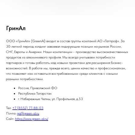
ГринАл
ООО «ГринАл» (GreenAl) входит в состав группы компаний АО «Татпроф». За
30-летний период холдинг завоевал лидирующие позиции на рынках России,
СНГ, Европы и Америки. Наши компетенции - производство высококачественных
продуктов из алюминиевого профиля. Мы всегда учитываем потребности
партнеров и готовы работать над новыми проектами для расширения бизнес-
возможностей. В работе мы, прежде всего, ценим качество и профессионализм,
что позволяет нам оставаться востребованными среди клиентов с самыми
разными потребностями.
Россия, Приволжский ФО
Республика Татарстан
г. Набережные Челны, ул. Профильная, д.53
Тел.
+7 (8552) 77-88-03
Почта:
ga@green-al.ru
Сайт:
https://www.green-al.ru/