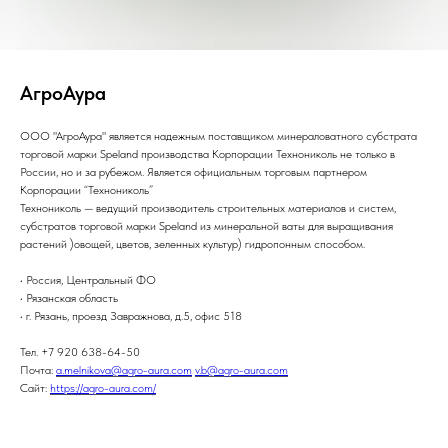
АгроАура
ООО "АгроАура" является надежным поставщиком минераловатного субстрата
торговой марки Speland производства Корпорации Технониколь не только в
России, но и за рубежом. Является официальным торговым партнером
Корпорации “Технониколь”
Технониколь — ведущий производитель строительных материалов и систем,
субстратов торговой марки Speland из минеральной ваты для выращивания
растений )овощей, цветов, зеленных культур) гидропонным способом.
• Россия, Центральный ФО
• Рязанская область
• г. Рязань, проезд Завражнова, д.5, офис 518
Тел. +7 920 638-64-50
Почта:
a.melnikova@agro-aura.com
v.b@agro-aura.com
Сайт:
https://agro-aura.com/