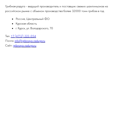
Грибная радуга - ведущий производитель и поставщик свежих шампиньонов на
российском рынке с объемом производства более 32000 тонн грибов в год.
Россия, Центральный ФО
Курская область
г. Курск, ул. Володарского, 70
Тел.
+7 (4712) 222-054
Почта:
info@gribnaya-raduga.ru
Сайт:
gribnaya-raduga.ru