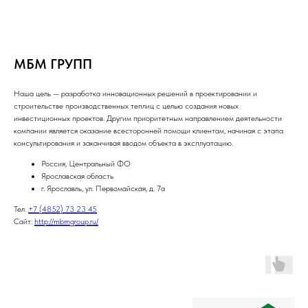
МБМ ГРУПП
Наша цель — разработка инновационных решений в проектировании и
строительстве производственных теплиц с целью создания новых
инвестиционных проектов. Другим приоритетным направлением деятельности
компании является оказание всесторонней помощи клиентам, начиная с этапа
консультирования и заканчивая вводом объекта в эксплуатацию.
Россия, Центральный ФО
Ярославская область
г. Ярославль, ул. Первомайская, д. 7а
Тел.
+7 (4852) 73 23 45
Сайт:
http://mbmgroup.ru/