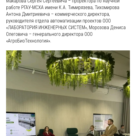
Макарова Сергея Сергеевича – проректора по научной
работе РГАУ-МСХА имени К.А. Тимирязева, Тихомирова
Антона Дмитриевича – коммерческого директора,
руководителя отдела автоматизации проектов ООО
«ЛАБОРАТОРИЯ ИНЖЕНЕРНЫХ СИСТЕМ», Морозова Дениса
Олеговича – генерального директора ООО
«АгроБиоТехнология».