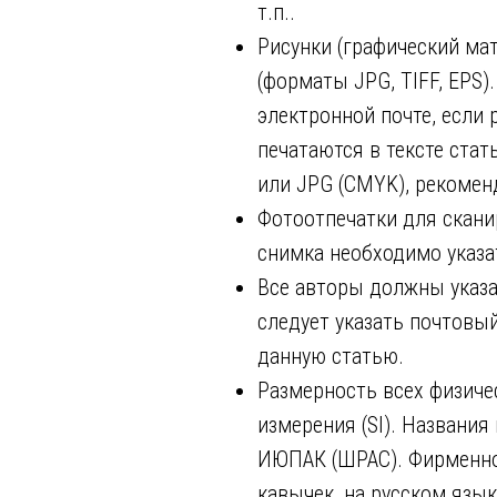
т.п..
Рисунки (графический ма
(форматы JPG, TIFF, EPS)
электронной почте, если
печатаются в тексте ста
или JPG (CMYK), рекомен
Фотоотпечатки для скани
снимка необходимо указат
Все авторы должны указат
следует указать почтовый
данную статью.
Размерность всех физич
измерения (SI). Названи
ИЮПАК (ШРАС). Фирменное
кавычек, на русском язык