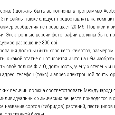
териал) должны быть выполнены в программах Adobe
. Эти файлы также следует предоставлять на компакт
 размер сообщения не превышает 20 Мб. Подписи к р
тьи. Электронные версии фотографий должны быть п
дуемое разрешение 300 dpi.
рования должны быть хорошего качества, размером н
ь, к какой статье он относится и что на нём изображ
ь своё полное Ф.И.О, должность, ученую степень и н
 адрес, телефон (факс) и адрес электронной почты о
еских величин должна соответствовать Международн
я индивидуальных химических веществ приводятся в 
 название сортов (гибридов) растений, пестицидов 
е, с заглавной буквы.