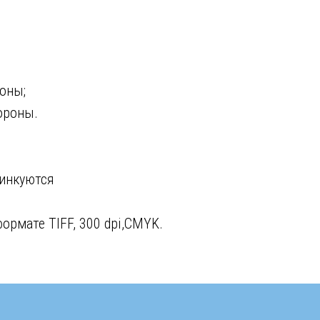
оны;
ороны.
линкуются
ормате TIFF, 300 dpi,CMYK.