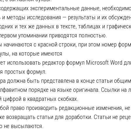
 содержащих экспериментальные данные, необходим
ь и методы исследования — результаты и их обсужде
дних и тех же данных в тексте, таблицах и графичес
первом упоминании приводятся полностью.
начинаются с красной строки, при этом номер форму
улы, на которые имеются
ует использовать редактор формул Microsoft Word д
я простых формул.
ра должна быть представлена в конце статьи общим
лфавитном порядке на языке оригинала. Ссылки на л
 цифрой в квадратных скобках.
обой право производить редакционные изменения, н
кже возвращать статьи для доработки. Статьи не рец
о не высылаются.