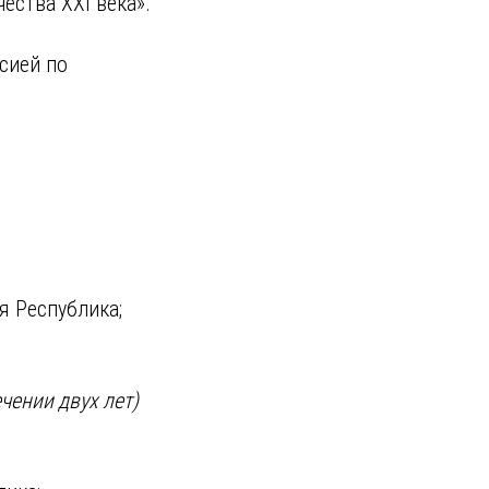
ества ХХI века».
сией по
я Республика;
чении двух лет)