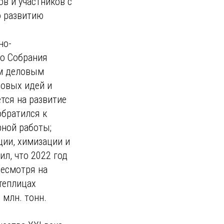
в и участников с
о развитию
но-
о Собрания
ым деловым
новых идей и
тся на развитие
обратился к
рной работы;
ции, химизации и
л, что 2022 год
несмотря на
теплицах
 млн. тонн.