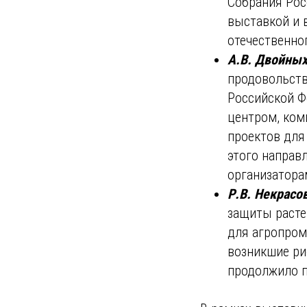
Собрания Рос
выставкой и 
отечественно
А.В. Двойны
продовольств
Российской Ф
центром, ком
проектов для
этого направ
организатора
Р.В. Некрасо
защиты расте
для агропром
возникшие ри
продолжило п