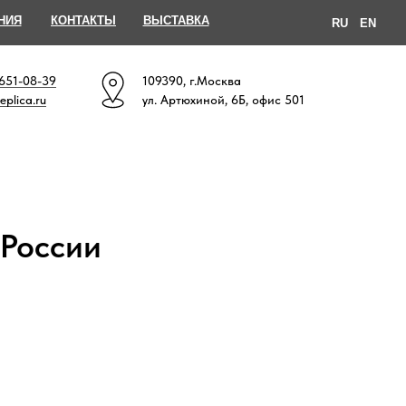
НИЯ
КОНТАКТЫ
ВЫСТАВКА
RU
EN
 651-08-39
109390, г.Москва
eplica.ru
ул. Артюхиной, 6Б, офис 501
 России