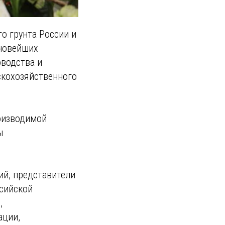
 грунта России и
 новейших
оводства и
скохозяйственного
оизводимой
ы
ий, представители
сийской
,
ации,