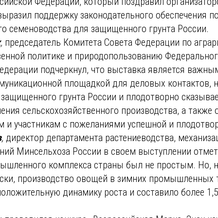
сийской Федерации, который поздравил организаторо
выразил поддержку законодательного обеспечения п
го семеноводства для защищенного грунта России.
х
,
председатель Комитета Совета Федерации по аграр
енной политике и природопользованию Федеральног
едерации подчеркнул, что выставка является важн
муникационной площадкой для деловых контактов, 
 защищенного грунта России и плодотворно сказывае
ления сельскохозяйственного производства, а также 
м и участникам с пожеланиями успешной и плодотво
в
,
директор департамента растениеводства, механиза
ний Минсельхоза России в своем выступлении отмети
ышленного комплекса страны был не простым. Но, 
ски, производство овощей в зимних промышленных 
оложительную динамику роста и составило более 1,5