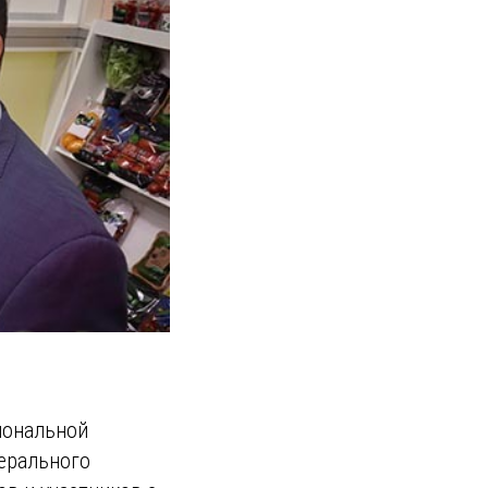
иональной
ерального