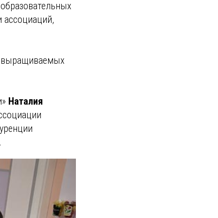
 образовательных
и ассоциаций,
т выращиваемых
и»
Наталия
Ассоциации
куренции
.