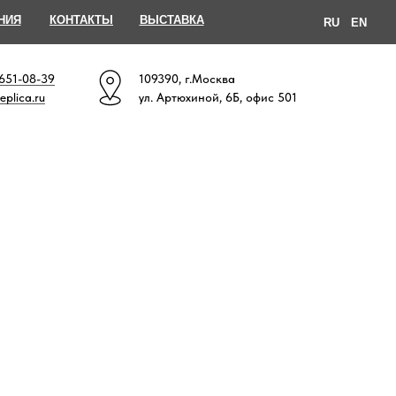
НИЯ
КОНТАКТЫ
ВЫСТАВКА
RU
EN
 651-08-39
109390, г.Москва
eplica.ru
ул. Артюхиной, 6Б, офис 501